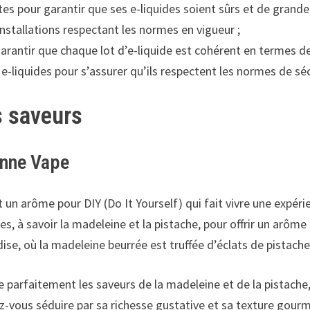
s pour garantir que ses e-liquides soient sûrs et de grande 
installations respectant les normes en vigueur ;
antir que chaque lot d’e-liquide est cohérent en termes de s
e-liquides pour s’assurer qu’ils respectent les normes de sécu
rs saveurs
onne Vape
 un arôme pour DIY (Do It Yourself) qui fait vivre une expé
s, à savoir la madeleine et la pistache, pour offrir un arôme
se, où la madeleine beurrée est truffée d’éclats de pistache
lie parfaitement les saveurs de la madeleine et de la pistac
ez-vous séduire par sa richesse gustative et sa texture gour