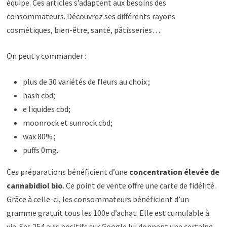
équipe. Ces articles s’adaptent aux besoins des
consommateurs. Découvrez ses différents rayons
cosmétiques, bien-être, santé, pâtisseries…
On peut y commander :
plus de 30 variétés de fleurs au choix ;
hash cbd;
e liquides cbd;
moonrock et sunrock cbd;
wax 80% ;
puffs 0mg.
Ces préparations bénéficient d’une
concentration élevée de
cannabidiol bio
. Ce point de vente offre une carte de fidélité.
Grâce à celle-ci, les consommateurs bénéficient d’un
gramme gratuit tous les 100e d’achat. Elle est cumulable à
vie. Ses 254 avis positifs sur Google lui donnent une certaine