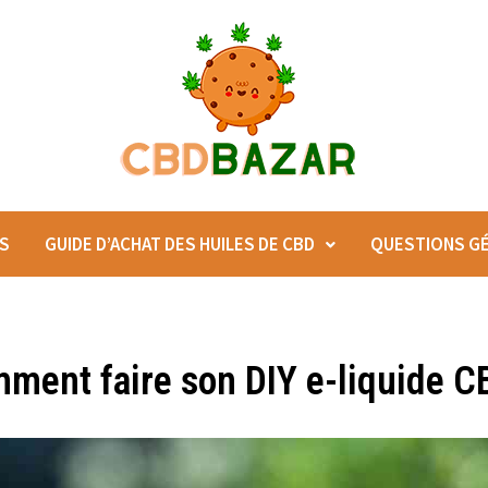
ES
GUIDE D’ACHAT DES HUILES DE CBD
QUESTIONS G
ment faire son DIY e-liquide C